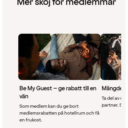
Mer skoj för medlemmar
Be My Guest – ge rabatt till en
Mängder 
vän
Ta del av un
partner. Se a
Som medlem kan du ge bort
medlemsrabatten på hotellrum och få
en frukost.