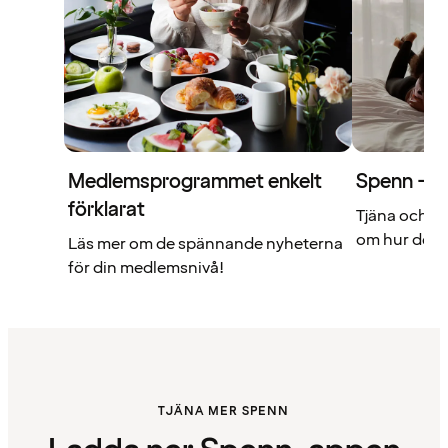
Medlemsprogrammet enkelt
Spenn – di
förklarat
Tjäna och a
om hur det f
Läs mer om de spännande nyheterna
för din medlemsnivå!
TJÄNA MER SPENN