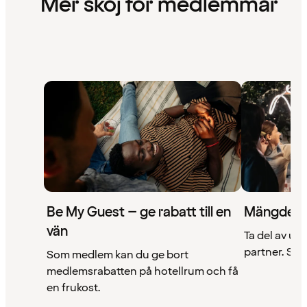
Mer skoj för medlemmar
Be My Guest – ge rabatt till en
Mängder 
vän
Ta del av un
partner. Se a
Som medlem kan du ge bort
medlemsrabatten på hotellrum och få
en frukost.