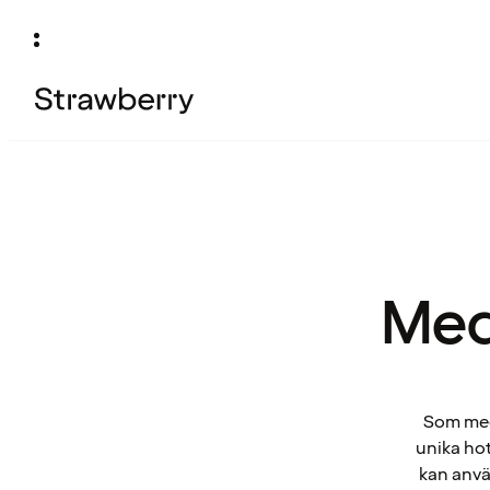
Med
Som medl
unika hot
kan anvä