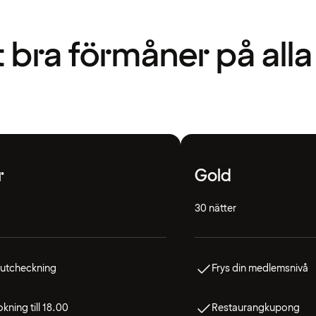
t bra förmåner på alla
r
Gold
30 nätter
 utcheckning
Frys din medlemsnivå
kning till 18.00
Restaurangkupong