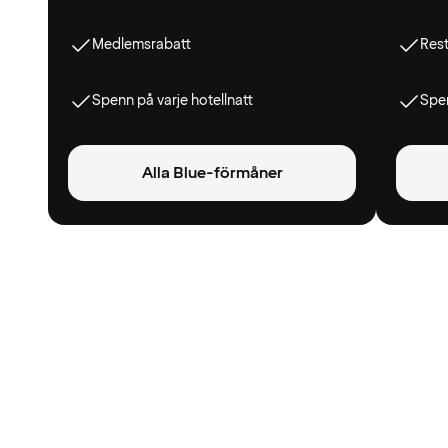
Medlemsrabatt
Res
Spenn på varje hotellnatt
Spen
Alla Blue-förmåner