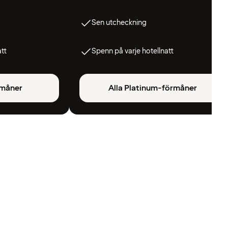
Sen utcheckning
att
Spenn på varje hotellnatt
rmåner
Alla Platinum-förmåner