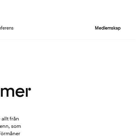
ferens
Medlemskap
 mer
allt från
Spenn, som
 förmåner