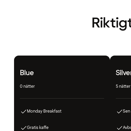
Riktig
Blue
Silve
0 nätter
5 nätter
Monday Breakfast
Sen
Gratis kaffe
Avbo