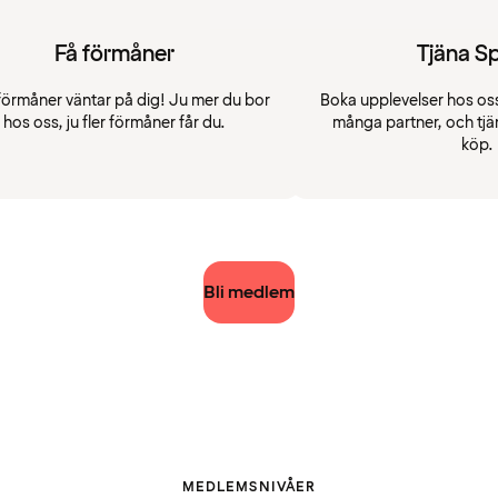
Få förmåner
Tjäna S
förmåner väntar på dig! Ju mer du bor
Boka upplevelser hos oss
hos oss, ju fler förmåner får du.
många partner, och tjä
köp.
Bli medlem
MEDLEMSNIVÅER