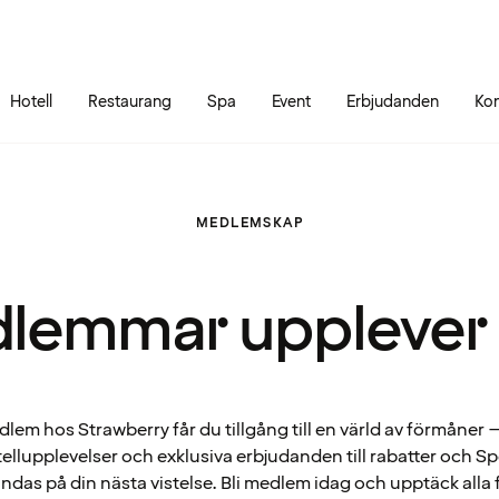
Gå till sidans innehåll
Gå till sidans huvudmeny
Hotell
Restaurang
Spa
Event
Erbjudanden
Kon
MEDLEMSKAP
lemmar upplever
em hos Strawberry får du tillgång till en värld av förmåner – 
ellupplevelser och exklusiva erbjudanden till rabatter och 
ndas på din nästa vistelse. Bli medlem idag och upptäck alla