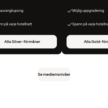
taurangkupong
Möjlig uppgradering
n på varje hotellnatt
Spenn på varje hotelln
Alla Silver-förmåner
Alla Gold-fö
Se medlemsnivåer