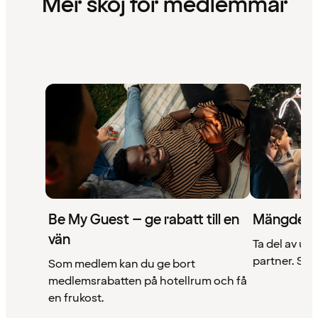
Mer skoj för medlemmar
Be My Guest – ge rabatt till en
Mängder 
vän
Ta del av un
partner. Se a
Som medlem kan du ge bort
medlemsrabatten på hotellrum och få
en frukost.