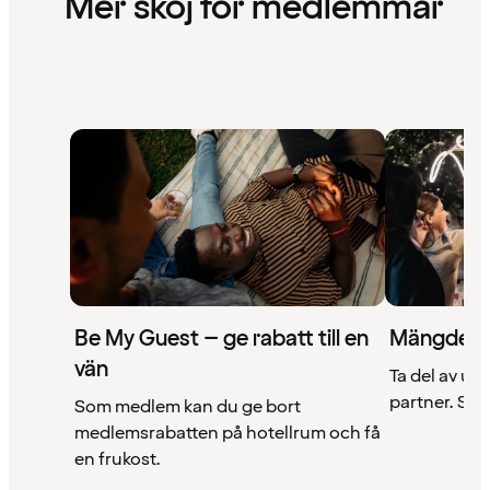
Mer skoj för medlemmar
Be My Guest – ge rabatt till en
Mängder 
vän
Ta del av un
partner. Se a
Som medlem kan du ge bort
medlemsrabatten på hotellrum och få
en frukost.