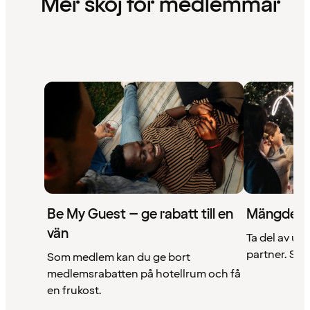
Mer skoj för medlemmar
Be My Guest – ge rabatt till en
Mängder 
vän
Ta del av un
partner. Se a
Som medlem kan du ge bort
medlemsrabatten på hotellrum och få
en frukost.