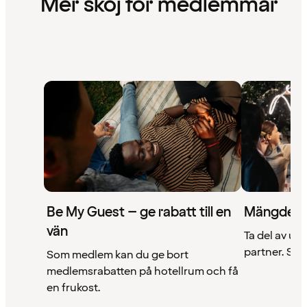
Mer skoj för medlemmar
Be My Guest – ge rabatt till en
Mängder 
vän
Ta del av un
partner. Se a
Som medlem kan du ge bort
medlemsrabatten på hotellrum och få
en frukost.