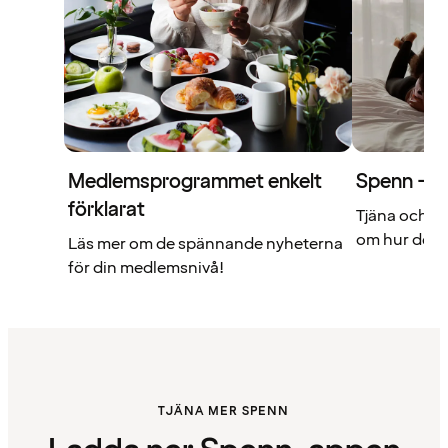
Medlemsprogrammet enkelt
Spenn – di
förklarat
Tjäna och a
om hur det f
Läs mer om de spännande nyheterna
för din medlemsnivå!
TJÄNA MER SPENN