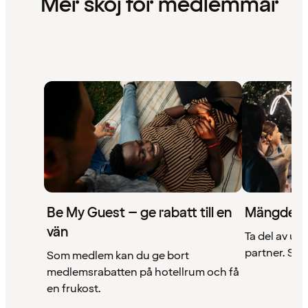
Mer skoj för medlemmar
Be My Guest – ge rabatt till en
Mängder 
vän
Ta del av un
partner. Se a
Som medlem kan du ge bort
medlemsrabatten på hotellrum och få
en frukost.