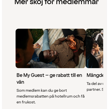
Mer skoj för medlemmar
Be My Guest – ge rabatt till en
Mängder 
vän
Ta del av un
partner. Se a
Som medlem kan du ge bort
medlemsrabatten på hotellrum och få
en frukost.