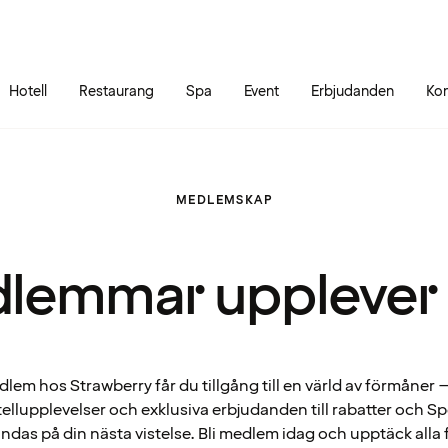
Gå till sidans innehåll
Gå till sidans huvudmeny
Hotell
Restaurang
Spa
Event
Erbjudanden
Kon
MEDLEMSKAP
lemmar upplever
em hos Strawberry får du tillgång till en värld av förmåner – 
ellupplevelser och exklusiva erbjudanden till rabatter och 
ndas på din nästa vistelse. Bli medlem idag och upptäck alla