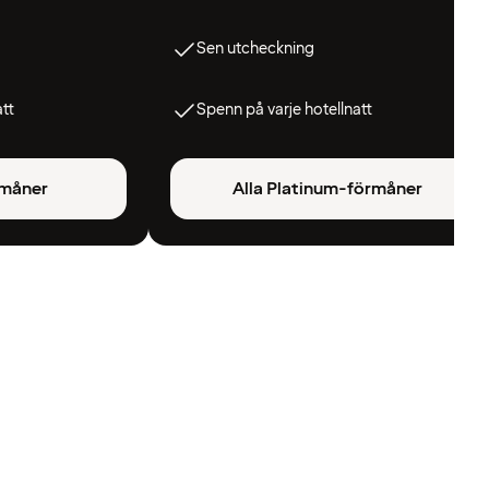
Sen utcheckning
att
Spenn på varje hotellnatt
rmåner
Alla Platinum-förmåner