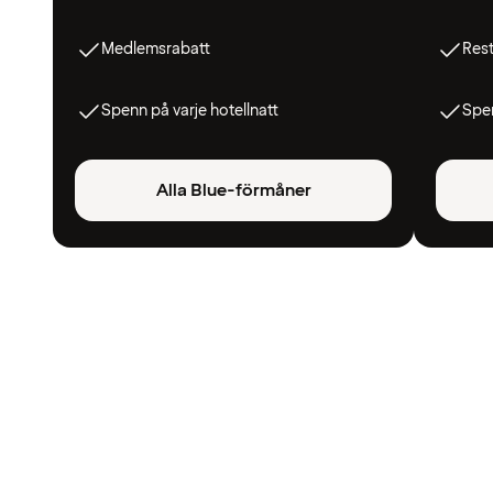
Medlemsrabatt
Res
Spenn på varje hotellnatt
Spen
Alla Blue-förmåner