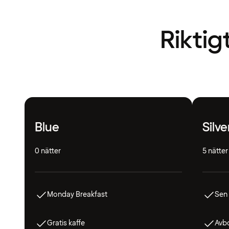
Riktig
Blue
Silve
0 nätter
5 nätter
Monday Breakfast
Sen
Gratis kaffe
Avbo