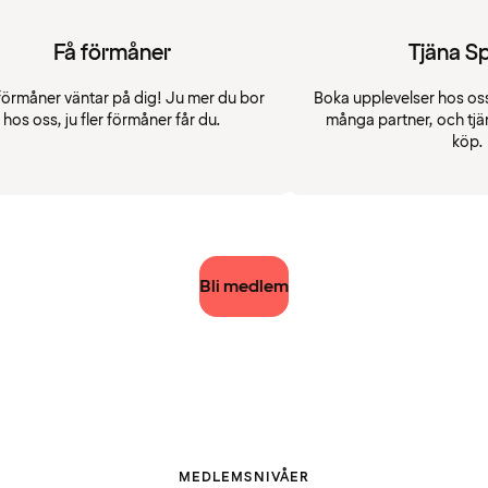
Få förmåner
Tjäna S
förmåner väntar på dig! Ju mer du bor
Boka upplevelser hos oss
hos oss, ju fler förmåner får du.
många partner, och tjä
köp.
Bli medlem
MEDLEMSNIVÅER