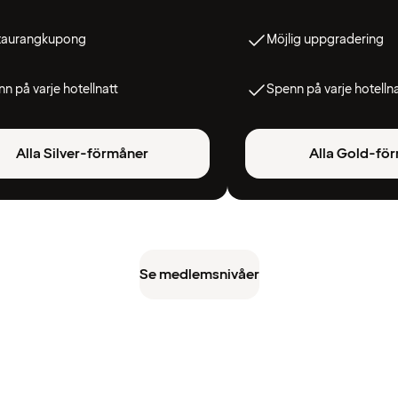
taurangkupong
Möjlig uppgradering
n på varje hotellnatt
Spenn på varje hotelln
Alla Silver-förmåner
Alla Gold-fö
Se medlemsnivåer