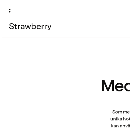
Med
Som medl
unika hot
kan anvä