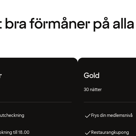
t bra förmåner på alla
r
Gold
30 nätter
 utcheckning
Frys din medlemsnivå
kning till 18.00
Restaurangkupong