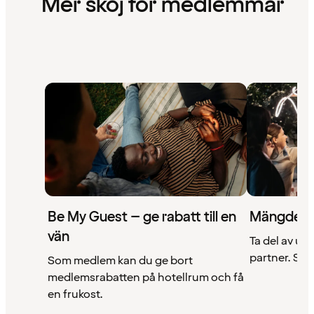
Mer skoj för medlemmar
Be My Guest – ge rabatt till en
Mängder 
vän
Ta del av un
partner. Se a
Som medlem kan du ge bort
medlemsrabatten på hotellrum och få
en frukost.