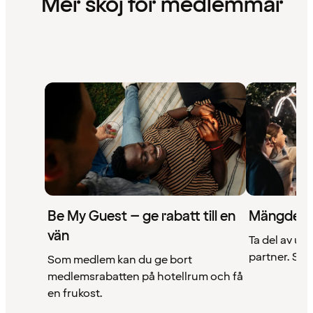
Mer skoj för medlemmar
Be My Guest – ge rabatt till en
Mängder 
vän
Ta del av un
partner. Se a
Som medlem kan du ge bort
medlemsrabatten på hotellrum och få
en frukost.