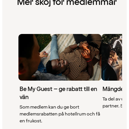
Mer skoj för medlemmar
Be My Guest – ge rabatt till en
Mängder 
vän
Ta del av un
partner. Se a
Som medlem kan du ge bort
medlemsrabatten på hotellrum och få
en frukost.