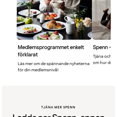
Medlemsprogrammet enkelt
Spenn – di
förklarat
Tjäna och a
om hur det f
Läs mer om de spännande nyheterna
för din medlemsnivå!
TJÄNA MER SPENN