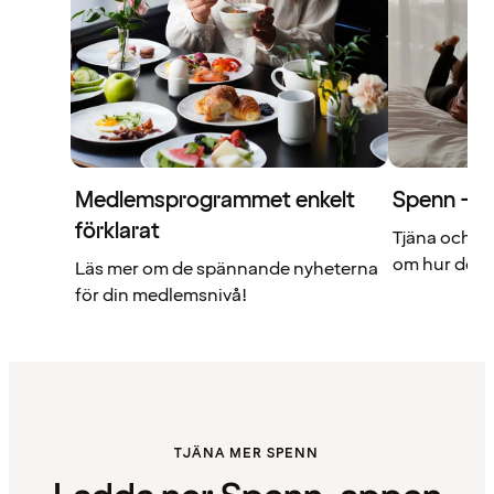
Medlemsprogrammet enkelt
Spenn – di
förklarat
Tjäna och a
om hur det f
Läs mer om de spännande nyheterna
för din medlemsnivå!
TJÄNA MER SPENN