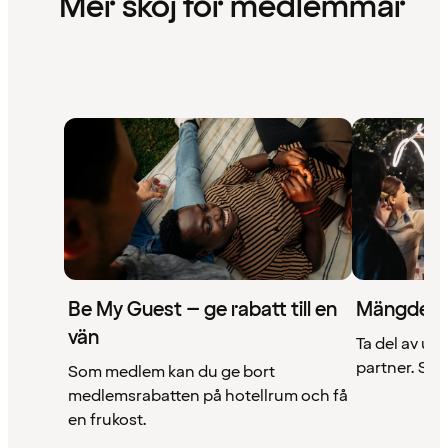
Mer skoj för medlemmar
Be My Guest – ge rabatt till en
Mängder 
vän
Ta del av un
partner. Se a
Som medlem kan du ge bort
medlemsrabatten på hotellrum och få
en frukost.