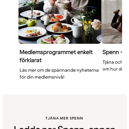
Medlemsprogrammet enkelt
Spenn – di
förklarat
Tjäna och a
om hur det f
Läs mer om de spännande nyheterna
för din medlemsnivå!
TJÄNA MER SPENN