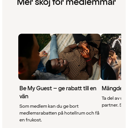
Mer skoj för medlemmar
Be My Guest – ge rabatt till en
Mängder 
vän
Ta del av un
partner. Se a
Som medlem kan du ge bort
medlemsrabatten på hotellrum och få
en frukost.