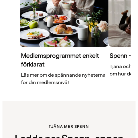
Medlemsprogrammet enkelt
Spenn – di
förklarat
Tjäna och a
om hur det f
Läs mer om de spännande nyheterna
för din medlemsnivå!
TJÄNA MER SPENN