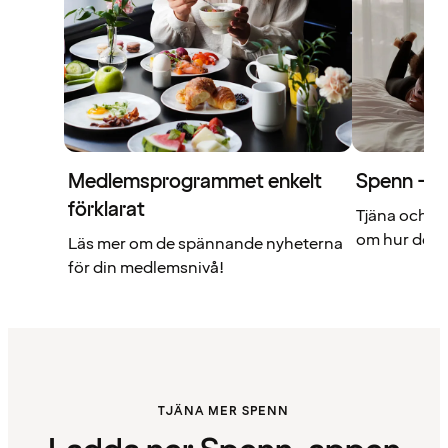
Medlemsprogrammet enkelt
Spenn – di
förklarat
Tjäna och a
om hur det f
Läs mer om de spännande nyheterna
för din medlemsnivå!
TJÄNA MER SPENN