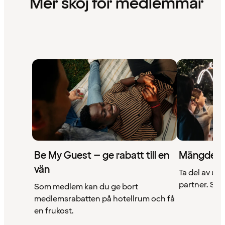
Mer skoj för medlemmar
Be My Guest – ge rabatt till en
Mängder 
vän
Ta del av un
partner. Se a
Som medlem kan du ge bort
medlemsrabatten på hotellrum och få
en frukost.