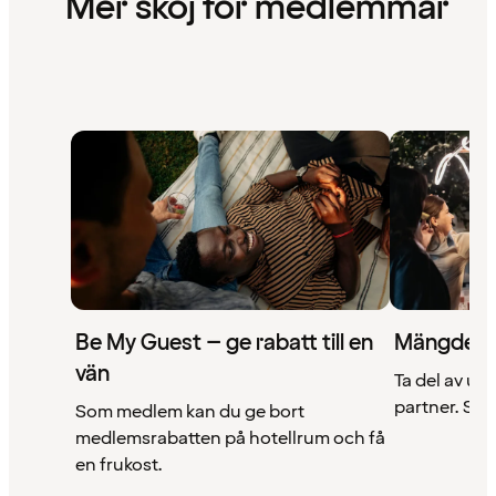
Mer skoj för medlemmar
Be My Guest – ge rabatt till en
Mängder 
vän
Ta del av un
partner. Se a
Som medlem kan du ge bort
medlemsrabatten på hotellrum och få
en frukost.