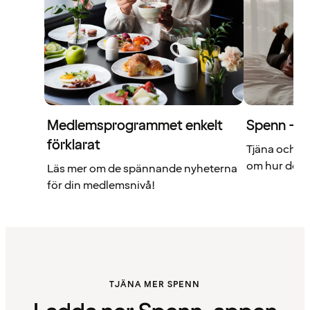
Medlemsprogrammet enkelt
Spenn – di
förklarat
Tjäna och a
om hur det f
Läs mer om de spännande nyheterna
för din medlemsnivå!
TJÄNA MER SPENN