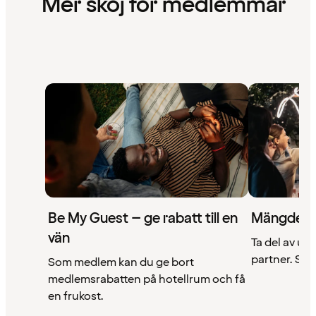
Mer skoj för medlemmar
Be My Guest – ge rabatt till en
Mängder 
vän
Ta del av un
partner. Se a
Som medlem kan du ge bort
medlemsrabatten på hotellrum och få
en frukost.