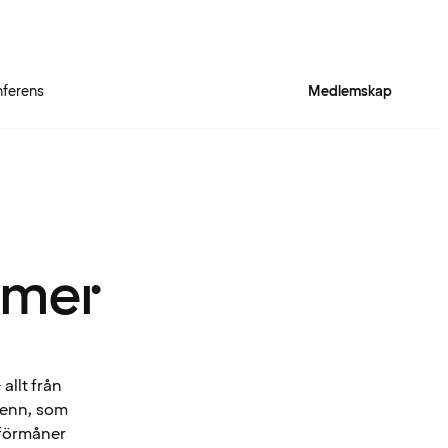
ferens
Medlemskap
 mer
allt från
Spenn, som
 förmåner