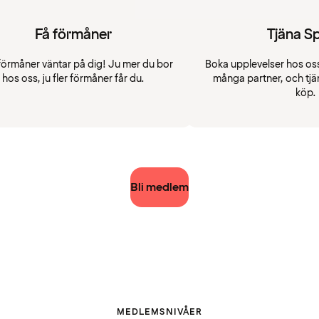
Få förmåner
Tjäna S
förmåner väntar på dig! Ju mer du bor
Boka upplevelser hos oss
hos oss, ju fler förmåner får du.
många partner, och tjä
köp.
Bli medlem
MEDLEMSNIVÅER