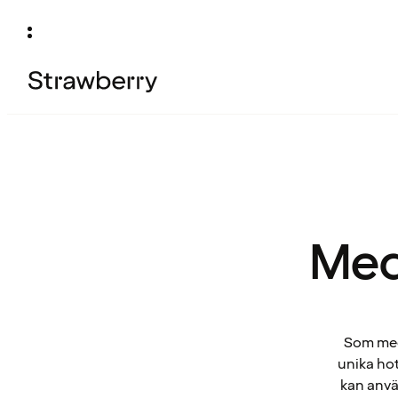
Med
Som medl
unika hot
kan anvä