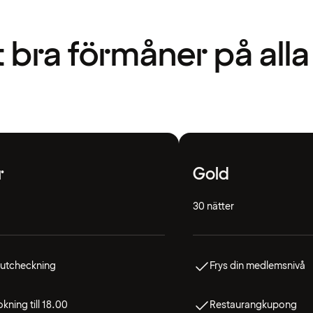
t bra förmåner på alla
r
Gold
30 nätter
 utcheckning
Frys din medlemsnivå
kning till 18.00
Restaurangkupong