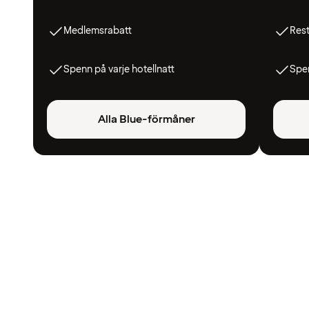
Medlemsrabatt
Res
Spenn på varje hotellnatt
Spen
Alla Blue-förmåner