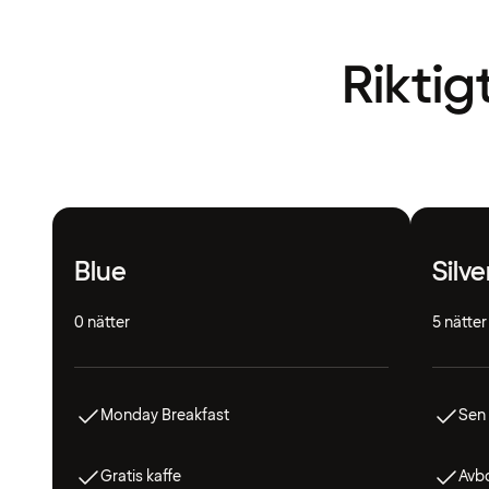
Riktig
Blue
Silve
0 nätter
5 nätter
Monday Breakfast
Sen
Gratis kaffe
Avbo