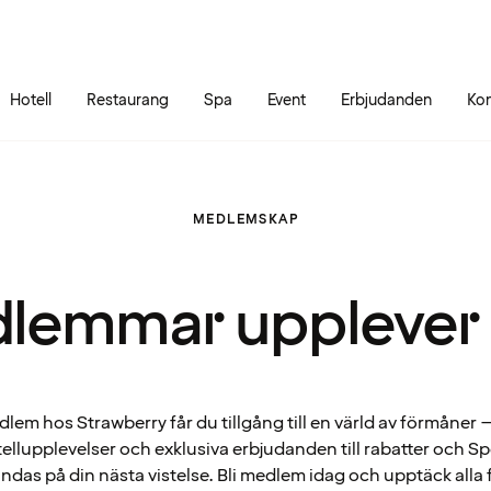
Gå till sidans innehåll
Gå till sidans huvudmeny
Hotell
Restaurang
Spa
Event
Erbjudanden
Kon
MEDLEMSKAP
lemmar upplever
em hos Strawberry får du tillgång till en värld av förmåner – 
ellupplevelser och exklusiva erbjudanden till rabatter och 
ndas på din nästa vistelse. Bli medlem idag och upptäck alla