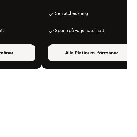
Sen utcheckning
att
Spenn på varje hotellnatt
rmåner
Alla Platinum-förmåner