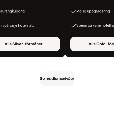
taurangkupong
Möjlig uppgradering
n på varje hotellnatt
Spenn på varje hotelln
Alla Silver-förmåner
Alla Gold-fö
Se medlemsnivåer