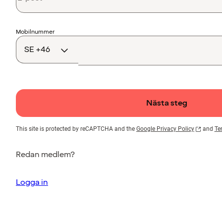
Landskod
Mobilnummer
Nästa steg
This site is protected by reCAPTCHA and the
Google Privacy Policy
and
Te
Redan medlem?
Logga in