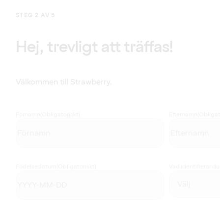
STEG 2 AV 5
Hej, trevligt att träffas!
Välkommen till Strawberry.
Förnamn
(Obligatoriskt)
Efternamn
(Obligat
Födelsedatum
(Obligatoriskt)
Vad identifierar d