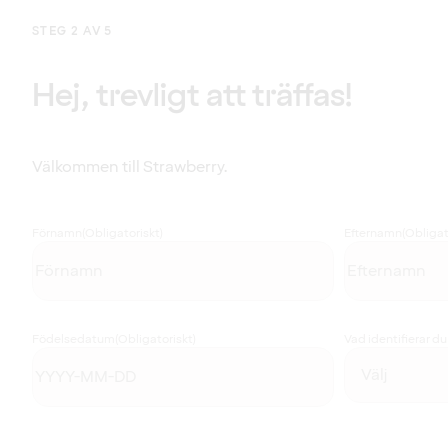
STEG 2 AV 5
Hej, trevligt att träffas!
Välkommen till Strawberry.
Förnamn
(Obligatoriskt)
Efternamn
(Obligat
Födelsedatum
(Obligatoriskt)
Vad identifierar d