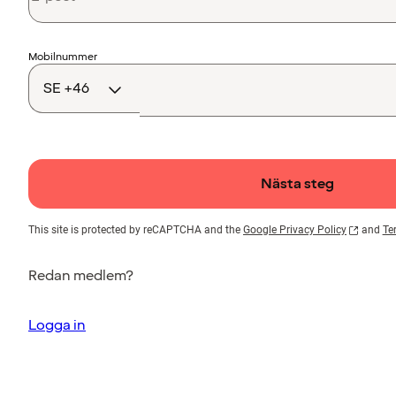
Landskod
Mobilnummer
Nästa steg
This site is protected by reCAPTCHA and the
Google Privacy Policy
and
Te
Redan medlem?
Logga in