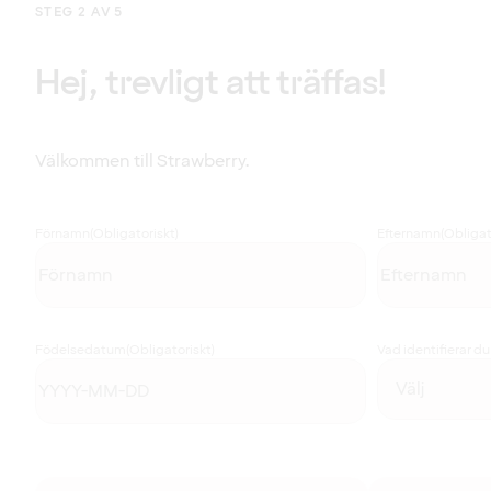
STEG 2 AV 5
Hej, trevligt att träffas!
Välkommen till Strawberry.
Förnamn
(Obligatoriskt)
Efternamn
(Obligat
Födelsedatum
(Obligatoriskt)
Vad identifierar d