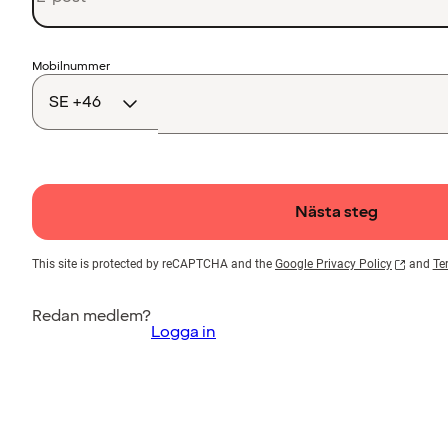
Landskod
Mobilnummer
Nästa steg
This site is protected by reCAPTCHA and the
Google Privacy Policy
and
Te
Redan medlem?
Logga in