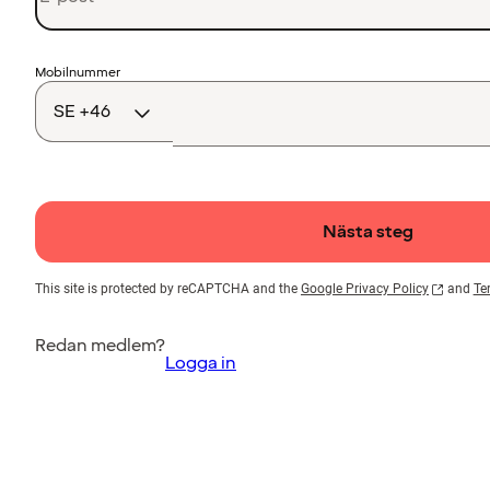
Landskod
Mobilnummer
Nästa steg
This site is protected by reCAPTCHA and the
Google Privacy Policy
and
Te
Redan medlem?
Logga in