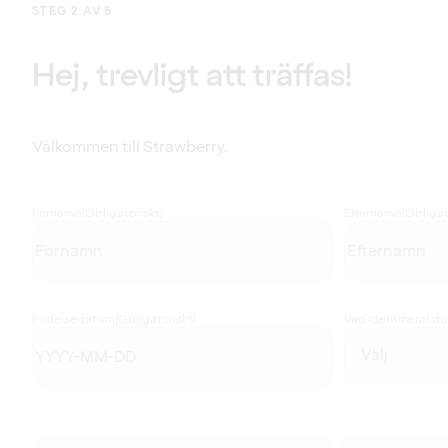
STEG 2 AV 5
Hej, trevligt att träffas!
Välkommen till Strawberry.
Förnamn
(Obligatoriskt)
Efternamn
(Obligat
Födelsedatum
(Obligatoriskt)
Vad identifierar d