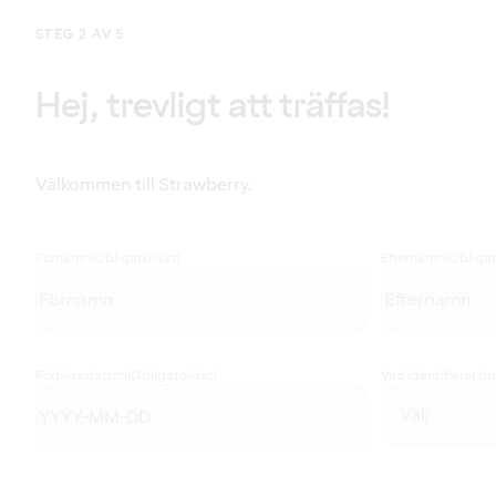
STEG 2 AV 5
Hej, trevligt att träffas!
Välkommen till Strawberry.
Förnamn
(Obligatoriskt)
Efternamn
(Obligat
Födelsedatum
(Obligatoriskt)
Vad identifierar d