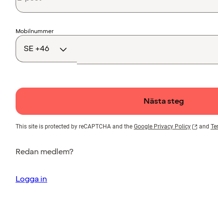
Landskod
Mobilnummer
Nästa steg
This site is protected by reCAPTCHA and the
Google Privacy Policy
and
Te
Redan medlem?
Logga in