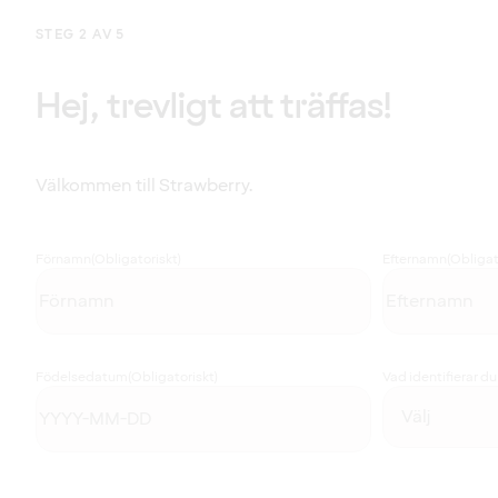
STEG 2 AV 5
Hej, trevligt att träffas!
Välkommen till Strawberry.
Förnamn
(Obligatoriskt)
Efternamn
(Obligat
Födelsedatum
(Obligatoriskt)
Vad identifierar d