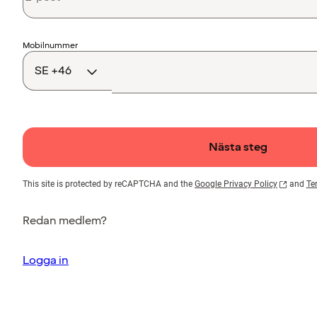
Landskod
Mobilnummer
Nästa steg
This site is protected by reCAPTCHA and the
Google Privacy Policy
and
Te
Redan medlem?
Logga in