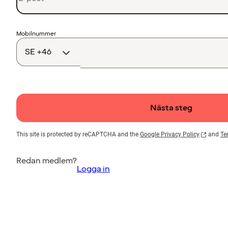
Landskod
Mobilnummer
Nästa steg
This site is protected by reCAPTCHA and the
Google Privacy Policy
and
Te
Redan medlem?
Logga in