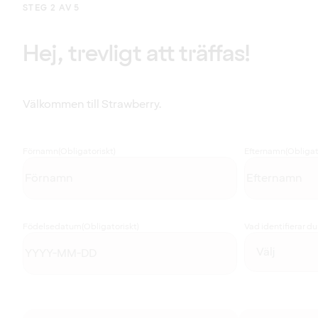
STEG 2 AV 5
Hej, trevligt att träffas!
Välkommen till Strawberry.
Förnamn
(Obligatoriskt)
Efternamn
(Obligat
Födelsedatum
(Obligatoriskt)
Vad identifierar d