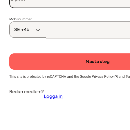
Landskod
Mobilnummer
Nästa steg
This site is protected by reCAPTCHA and the
Google Privacy Policy
and
Te
Redan medlem?
Logga in