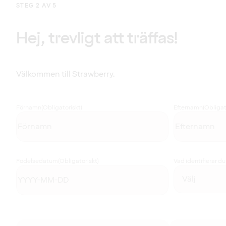
STEG 2 AV 5
Hej, trevligt att träffas!
Välkommen till Strawberry.
Förnamn
(Obligatoriskt)
Efternamn
(Obligat
Födelsedatum
(Obligatoriskt)
Vad identifierar d