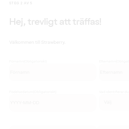
STEG 2 AV 5
Hej, trevligt att träffas!
Välkommen till Strawberry.
Förnamn
(Obligatoriskt)
Efternamn
(Obligat
Födelsedatum
(Obligatoriskt)
Vad identifierar d