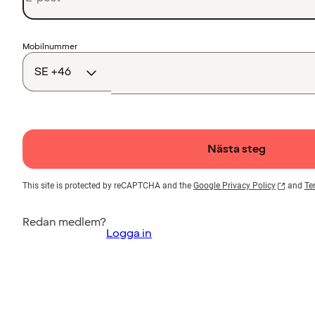
Landskod
Mobilnummer
Nästa steg
This site is protected by reCAPTCHA and the
Google Privacy Policy
and
Te
Redan medlem?
Logga in