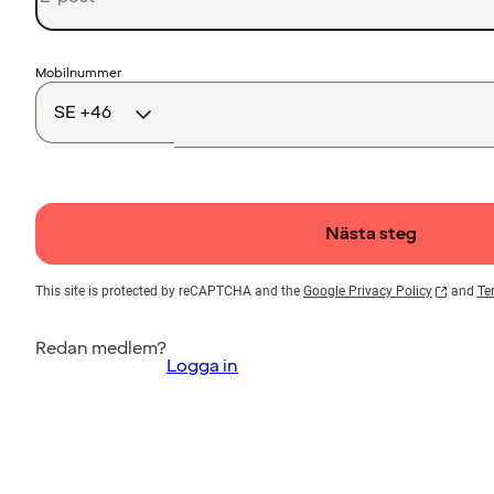
Landskod
Mobilnummer
Nästa steg
This site is protected by reCAPTCHA and the
Google Privacy Policy
and
Te
Redan medlem?
Logga in