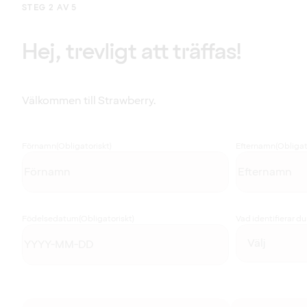
STEG 2 AV 5
Hej, trevligt att träffas!
Välkommen till Strawberry.
Förnamn
(Obligatoriskt)
Efternamn
(Obligat
Födelsedatum
(Obligatoriskt)
Vad identifierar d