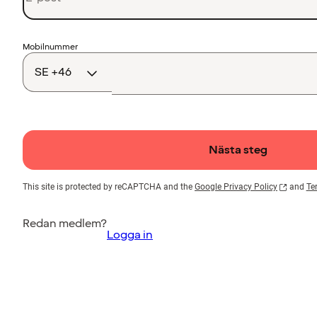
Landskod
Mobilnummer
Nästa steg
This site is protected by reCAPTCHA and the
Google Privacy Policy
and
Te
Redan medlem?
Logga in