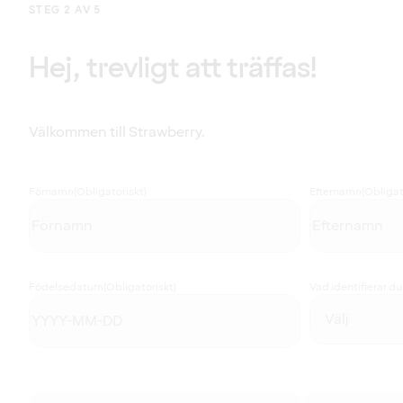
STEG 2 AV 5
Hej, trevligt att träffas!
Välkommen till Strawberry.
Förnamn
(Obligatoriskt)
Efternamn
(Obligat
Födelsedatum
(Obligatoriskt)
Vad identifierar d