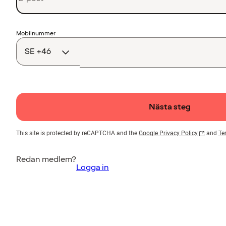
Landskod
Mobilnummer
Nästa steg
This site is protected by reCAPTCHA and the
Google Privacy Policy
and
Te
Redan medlem?
Logga in