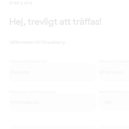
STEG 2 AV 5
Hej, trevligt att träffas!
Välkommen till Strawberry.
Förnamn
(Obligatoriskt)
Efternamn
(Obligat
Födelsedatum
(Obligatoriskt)
Vad identifierar d