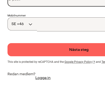
Landskod
Mobilnummer
Nästa steg
This site is protected by reCAPTCHA and the
Google Privacy Policy
and
Te
Redan medlem?
Logga in