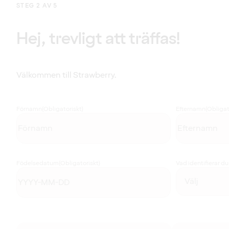
STEG 2 AV 5
Hej, trevligt att träffas!
Välkommen till Strawberry.
Förnamn
(Obligatoriskt)
Efternamn
(Obligat
Födelsedatum
(Obligatoriskt)
Vad identifierar d