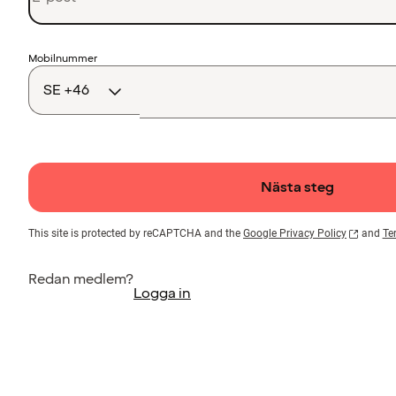
Landskod
Mobilnummer
Nästa steg
This site is protected by reCAPTCHA and the
Google Privacy Policy
and
Te
Redan medlem?
Logga in