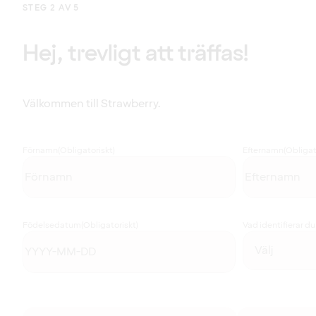
STEG 2 AV 5
Hej, trevligt att träffas!
Välkommen till Strawberry.
Förnamn
(Obligatoriskt)
Efternamn
(Obligat
Födelsedatum
(Obligatoriskt)
Vad identifierar d