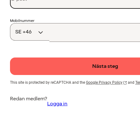
Landskod
Mobilnummer
Nästa steg
This site is protected by reCAPTCHA and the
Google Privacy Policy
and
Te
Redan medlem?
Logga in