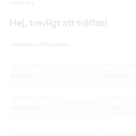
STEG 2 AV 5
Hej, trevligt att träffas!
Välkommen till Strawberry.
Förnamn
(Obligatoriskt)
Efternamn
(Obligat
Födelsedatum
(Obligatoriskt)
Vad identifierar d