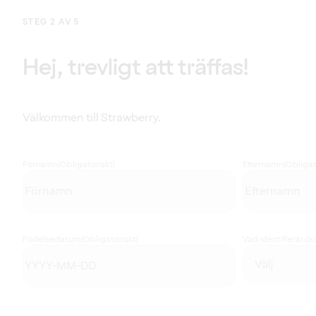
STEG 2 AV 5
Hej, trevligt att träffas!
Välkommen till Strawberry.
Förnamn
(Obligatoriskt)
Efternamn
(Obligat
Födelsedatum
(Obligatoriskt)
Vad identifierar d