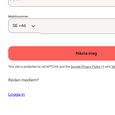
Landskod
Mobilnummer
Nästa steg
This site is protected by reCAPTCHA and the
Google Privacy Policy
and
Te
Redan medlem?
Logga in