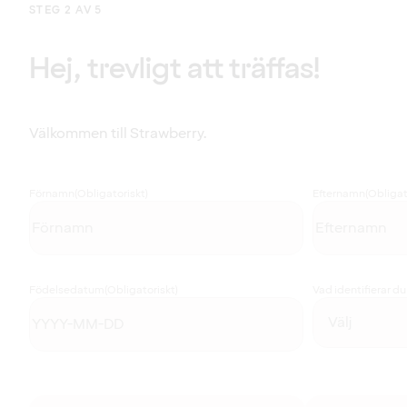
STEG 2 AV 5
Hej, trevligt att träffas!
Välkommen till Strawberry.
Förnamn
(Obligatoriskt)
Efternamn
(Obligat
Födelsedatum
(Obligatoriskt)
Vad identifierar d