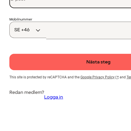
Landskod
Mobilnummer
Nästa steg
This site is protected by reCAPTCHA and the
Google Privacy Policy
and
Te
Redan medlem?
Logga in