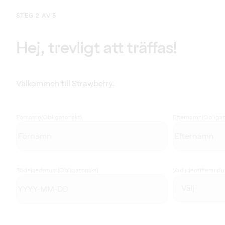
STEG 2 AV 5
Hej, trevligt att träffas!
Välkommen till Strawberry.
Förnamn
(Obligatoriskt)
Efternamn
(Obligat
Födelsedatum
(Obligatoriskt)
Vad identifierar d