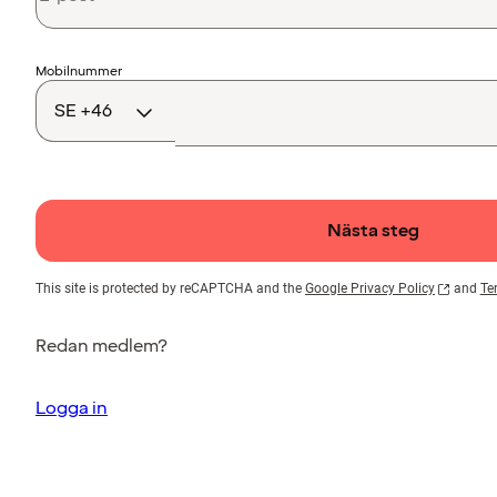
Landskod
Mobilnummer
Nästa steg
This site is protected by reCAPTCHA and the
Google Privacy Policy
and
Te
Redan medlem?
Logga in