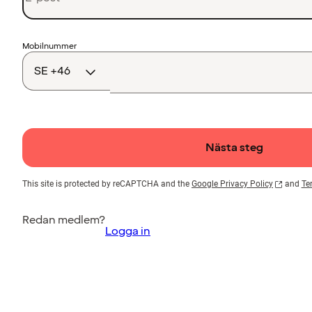
Landskod
Mobilnummer
Nästa steg
This site is protected by reCAPTCHA and the
Google Privacy Policy
and
Te
Redan medlem?
Logga in