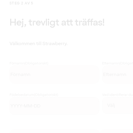
STEG 2 AV 5
Hej, trevligt att träffas!
Välkommen till Strawberry.
Förnamn
(Obligatoriskt)
Efternamn
(Obligat
Födelsedatum
(Obligatoriskt)
Vad identifierar d