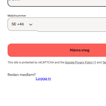
Landskod
Mobilnummer
Nästa steg
This site is protected by reCAPTCHA and the
Google Privacy Policy
and
Te
Redan medlem?
Logga in