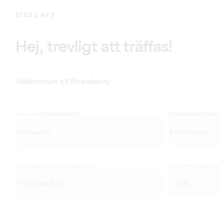
STEG 2 AV 5
Hej, trevligt att träffas!
Välkommen till Strawberry.
Förnamn
(Obligatoriskt)
Efternamn
(Obligat
Födelsedatum
(Obligatoriskt)
Vad identifierar d