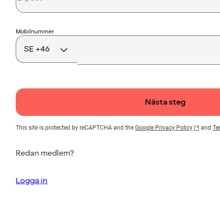
Landskod
Mobilnummer
Nästa steg
This site is protected by reCAPTCHA and the
Google Privacy Policy
and
Te
Redan medlem?
Logga in