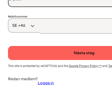
Landskod
Mobilnummer
Nästa steg
This site is protected by reCAPTCHA and the
Google Privacy Policy
and
Te
Redan medlem?
Logga in