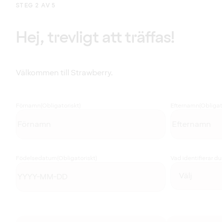
STEG 2 AV 5
Hej, trevligt att träffas!
Välkommen till Strawberry.
Förnamn
(Obligatoriskt)
Efternamn
(Obligat
Födelsedatum
(Obligatoriskt)
Vad identifierar d