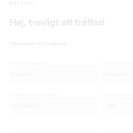
STEG 2 AV 5
Hej, trevligt att träffas!
Välkommen till Strawberry.
Förnamn
(Obligatoriskt)
Efternamn
(Obligat
Födelsedatum
(Obligatoriskt)
Vad identifierar d