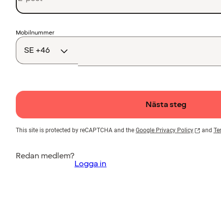
Landskod
Mobilnummer
Nästa steg
This site is protected by reCAPTCHA and the
Google Privacy Policy
and
Te
Redan medlem?
Logga in